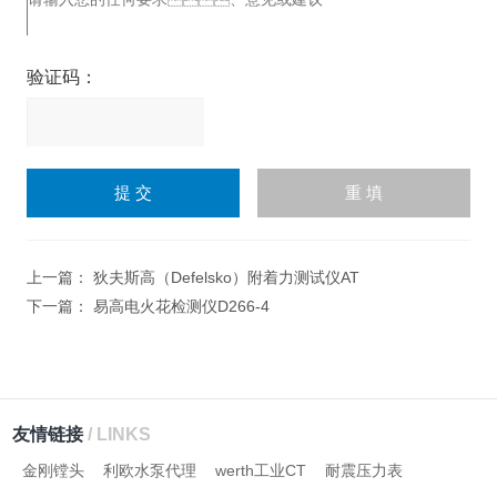
验证码：
请
输
入
计算结果（填写阿拉伯数
字），如：三加四=7
上一篇：
狄夫斯高（Defelsko）附着力测试仪AT
下一篇：
易高电火花检测仪D266-4
友情链接
/ LINKS
金刚镗头
利欧水泵代理
werth工业CT
耐震压力表