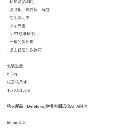
- 粘接剂(AB胶)
- 调胶板、搅拌棒、棉签
- 使用说明书
- 演示光盘
- NIST校准证书
- 一年的保质期
- 坚固轻便的仪器箱
包装重量：
8.6kg
仪器箱尺寸
43x33x15cm
狄夫斯高（Defelsko)附着力测试仪AT-A
附件:
50mm套装