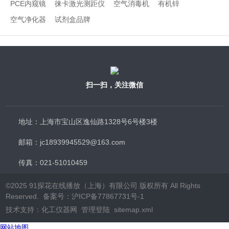
PCE内窥镜
徕卡激光测距仪
空气消毒机
有机锌
空气净化器
试剂盒品牌
扫一扫，关注微信
地址：上海市宝山区逸仙路1328号6号楼3楼
邮箱：jc18939945529@163.com
传真：021-51010459
©2025 91探花在线播放（上海）有限公司 版权所有 All Rights
Reserved.
备案号：沪ICP备77867731号-1
技术支持：
化工仪器网
管理登陆
sitemap.xml
网站地图