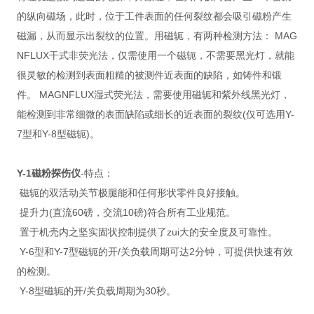
的纵向磁场，此时，位于工件表面的任何裂纹都会吸引磁粉产生
磁漏，从而显示出裂纹的位置。用磁轭，有两种检测方法： MAG
NFLUX干式非荧光法，仅需使用一个磁轭，不需要黑光灯，就能
很灵敏的检测到表面粗糙的被测件近表面的缺陷，如铸件和锻
件。 MAGNFLUX湿式荧光法，需要使用磁轭和紫外线黑光灯，
能检测到非常细微的表面缺陷或细长的近表面的裂纹(仅可选用Y-
7型和Y-8型磁轭)。
Y-1磁粉探伤仪
-特点：
磁轭的双活动关节极腿能和任何形状零件良好接触。
提升力(直流60磅，交流10磅)符合所有工业规范。
置于机壳内之坚实固状控制提供了zui大的安全度及可靠性。
Y-6型和Y-7型磁轭的开/关负载周期可达2分钟，可提供快速有效
的检测。
Y-8型磁轭的开/关负载周期为30秒。