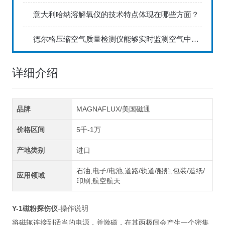
意大利哈纳溶解氧仪的技术特点体现在哪些方面？
德尔格压缩空气质量检测仪能够实时监测空气中的污染物浓度
详细介绍
品牌
MAGNAFLUX/美国磁通
价格区间
5千-1万
产地类别
进口
石油,电子/电池,道路/轨道/船舶,包装/造纸/
应用领域
印刷,航空航天
Y-1磁粉探伤仪
-操作说明
将磁轭连接到适当的电源，并激磁，在其两极间会产生一个密集