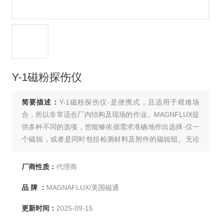
Y-1磁粉探伤仪
简要描述：
Y-1磁粉探伤仪-是便携式，且适用于艰难场
合，所以非常适合厂内结构及现场的作业。MAGNFLUX提
供多种不同的选项，您能够依据需求准确地作出选择-仅一
个磁轭，或者是同时包括检测材料及附件的磁轭组。无论
您是选择Y-6交流磁轭来找到表面裂纹的位置，还是选择Y-
7/直流磁轭来找出表面和近表面的缺陷，或者是选择便携
厂商性质：
代理商
式的Y-8电池磁轭，您都能得到 MAGNFLUX的质量和信誉
品 牌 ：
MAGNAFLUX/美国磁通
保证。
更新时间：
2025-09-15