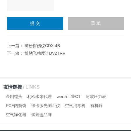
请
输
入
计算结果（填写阿拉伯数
字），如：三加四=7
上一篇：
磁粉探伤仪CDX-4B
下一篇：
博勒飞粘度计DV2TRV
友情链接
/ LINKS
金刚镗头
利欧水泵代理
werth工业CT
耐震压力表
PCE内窥镜
徕卡激光测距仪
空气消毒机
有机锌
空气净化器
试剂盒品牌