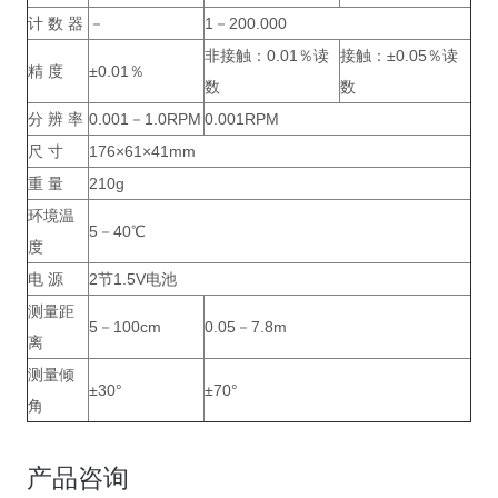
计 数 器
－
1－200.000
非接触：0.01％读
接触：±0.05％读
精 度
±0.01％
数
数
分 辨 率
0.001－1.0RPM
0.001RPM
尺 寸
176×61×41mm
重 量
210g
环境温
5－40℃
度
电 源
2节1.5V电池
测量距
5－100cm
0.05－7.8m
离
测量倾
±30°
±70°
角
产品咨询