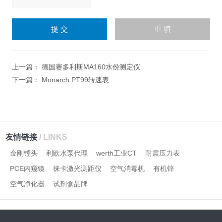
请
输
入
计算结果（填写阿拉伯数
字），如：三加四=7
上一篇：
德国赛多利斯MA160水份测定仪
下一篇：
Monarch PT99转速表
友情链接
/ LINKS
金刚镗头
利欧水泵代理
werth工业CT
耐震压力表
PCE内窥镜
徕卡激光测距仪
空气消毒机
有机锌
空气净化器
试剂盒品牌