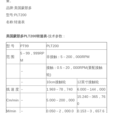
量。
品牌:美国蒙那多
型号:PLT200
名称:转速表
美国蒙那多PLT200转速表
-技术参数：
型 号
PT99
PLT200
5－99，999RP
范 围
非接触：5－200，000RPM
M
接触：0.5－20，000RPM(要配接触
－
轮)
－
10cm接触轮
12英寸接触轮
线 速 度
－
1.969－78，740
6.000－144，000
15.240－365，76
Cm/min
－
5.000－200，000
0
M/min
－
0.050－2，000.0
0.153－3，657.6