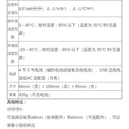
合格判
Δ E*ab、Δ（L*a*b*）、Δ（L*C*H*）
定项目
操作温
0～40°C；相对湿度：85% 以下（温度为 35°C 时/无凝
湿度范
露）
围
存储温
-20～40°C；相对湿度：85% 以下（温度为 35°C 时/无凝
湿度范
露）
围
4 节 5 号电池（碱性电池或镍氢充电电池）、USB 总线电
电源
源或AC 适配器（另售）
66mm（宽）× 158mm（高）× 85mm（长）
尺寸
420g（不含电池）
重量
其他特点：
1、
可选择目标罩ø8mm（标准配件）和ø5mm （可选配件），可以
测量小面积样品