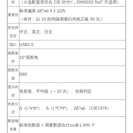
（※选配遮罩符合 CIE 5，DIN5033 Teil7 不适用）
径
标准偏差 ΔE*ab 0.1 以内
重复性
（条件：以 10 秒间隔测量白色校正板 30 次）
所支持
中文、英文、日文
语言
USB2.0
端口
观察条
10°观察角
件
观察光
D65
源
显示内
色差值、平均值（～10 次）、合格判定
容
色差公
Δ（L*a*b*）、Δ（L*C*H*）、ΔE*ab （CIE1976）
式
数据储
标准色数据 + 测量数据合计zui多1,000 个
存量