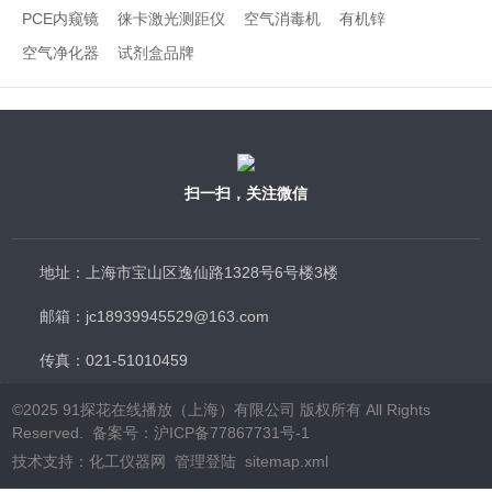
PCE内窥镜
徕卡激光测距仪
空气消毒机
有机锌
空气净化器
试剂盒品牌
扫一扫，关注微信
地址：上海市宝山区逸仙路1328号6号楼3楼
邮箱：jc18939945529@163.com
传真：021-51010459
©2025 91探花在线播放（上海）有限公司 版权所有 All Rights
Reserved.
备案号：沪ICP备77867731号-1
技术支持：
化工仪器网
管理登陆
sitemap.xml