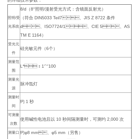
的详细技术参数：
8/d（8°照明/漫射受光方式：含镜面反射光）
（符合 DIN5033 Teil7、JIS Z 8722 条件
照明/受
d、ISO7724/1、CIE 5、AS
光系统
TM E 1164）
受光元
硅光敏元件（6个）
件
测量范
L*：1～100
围
测量光
脉冲氙灯
源
测量时
约 1 秒
间
可测量
使用碱性电池且以 10 秒间隔测量时，可测约 2,000 次
次数
约φ8 mm、φ5 mm（另售）
测量口