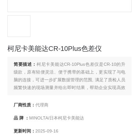
柯尼卡美能达CR-10Plus色差仪
简要描述：
柯尼卡美能达CR-10Plus色差仪是CR-10的升
级款，原有轻便灵活、便于携带的基础上，更实现了与电
脑的连接，可进一步扩展数据管理的范围, 满足了质检人员
频繁快速的现场测量并给出即时结果，帮助企业实现高效
的供应商与产品的质量控制。此款色差仪操作步骤简单，
只需操作三步：仅需开机、测量目标、测量样品即可，仪
厂商性质：
代理商
器有中英日文三种语言显示。
品 牌 ：
MINOLTA/日本柯尼卡美能达
更新时间：
2025-09-16