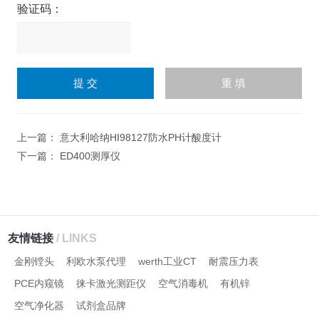
验证码：
请
输
入
计算结果（填写阿拉伯数
字），如：三加四=7
上一篇：
意大利哈纳HI98127防水PH计酸度计
下一篇：
ED400测厚仪
友情链接
/ LINKS
金刚镗头
利欧水泵代理
werth工业CT
耐震压力表
PCE内窥镜
徕卡激光测距仪
空气消毒机
有机锌
空气净化器
试剂盒品牌