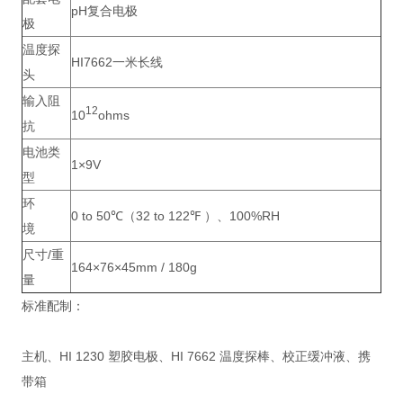
pH复合电极
极
温度探
HI7662一米长线
头
输入阻
12
10
ohms
抗
电池类
1×9V
型
环
0 to 50℃（32 to 122℉ ）、100%RH
境
尺寸/重
164×76×45mm / 180g
量
标准配制：
主机、HI 1230 塑胶电极、HI 7662 温度探棒、校正缓冲液、携
带箱