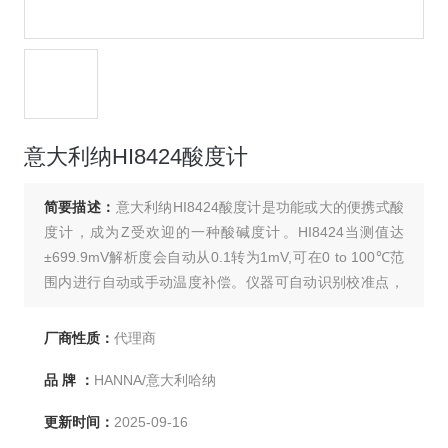
意大利纳HI8424酸度计
简要描述：
意大利纳HI8424酸度计是功能或大的便携式酸
度计，成为Z受欢迎的一种酸碱度计。HI8424当测值达
±699.9mV解析度会自动从0.1转为1mV,可在0 to 100℃范
围内进行自动或手动温度补偿。仪器可自动识别校准点，
使校准过程简捷。借助*进的微处理器，仪器具有电量显示
与读数锁定功能。可快速准确的测量pHORp℃。
厂商性质：
代理商
品 牌 ：
HANNA/意大利哈纳
更新时间：
2025-09-16