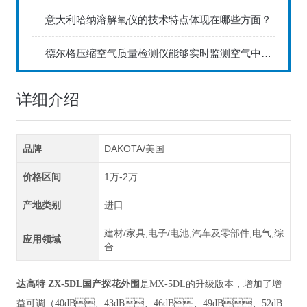
意大利哈纳溶解氧仪的技术特点体现在哪些方面？
德尔格压缩空气质量检测仪能够实时监测空气中的污染物浓度
详细介绍
品牌
DAKOTA/美国
价格区间
1万-2万
产地类别
进口
建材/家具,电子/电池,汽车及零部件,电气,综
应用领域
合
达高特 ZX-5DL国产探花外围
是MX-5DL的升级版本，增加了增
益可调（40dB、43dB、46dB、49dB、52dB