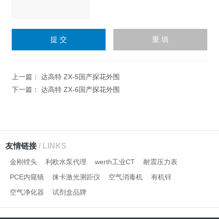
请
输
入
计算结果（填写阿拉伯数
字），如：三加四=7
上一篇：
达高特 ZX-5国产探花外围
下一篇：
达高特 ZX-6国产探花外围
友情链接
/ LINKS
金刚镗头
利欧水泵代理
werth工业CT
耐震压力表
PCE内窥镜
徕卡激光测距仪
空气消毒机
有机锌
空气净化器
试剂盒品牌