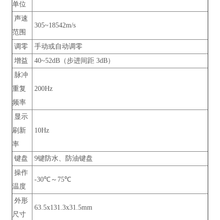
单位
声速
305~18542m/s
范围
调零
手动或自动调零
增益
40~52dB（步进间距 3dB）
脉冲
重复
200Hz
频率
显示
刷新
10Hz
率
键盘
9键防水、防油键盘
操作
-30℃～75℃
温度
外形
63.5x131.3x31.5mm
尺寸