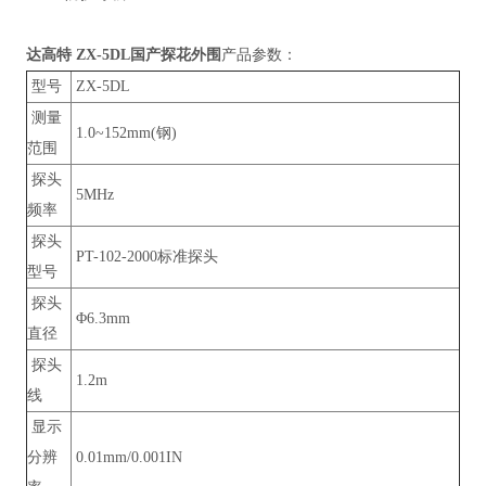
达高特 ZX-5DL国产探花外围
产品参数：
型号
ZX-5DL
测量
1.0~152mm(钢)
范围
探头
5MHz
频率
探头
PT-102-2000标准探头
型号
探头
Φ6.3mm
直径
探头
1.2m
线
显示
分辨
0.01mm/0.001IN