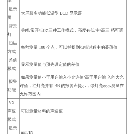
率
显示
大屏幕多功能低温型 LCD 显示屏
屏
背景
关闭/常开/自动三种工作模式，亮度有低/中/高三 档可调
灯
扫描
每秒测量 100 个点，可以捕捉到扫描过程中的蕞薄值
方式
差值
显示测量值与预先设定值的差值
模式
如果测量值小于用户输入小允许值/高于用户输 入的大允
报警
许值，红灯亮并有 BB 的报警声提示，绿灯亮表示测量在
功能
允许范围内
VX
声速
可以测量材料的声速值
模式
显示
mm/IN