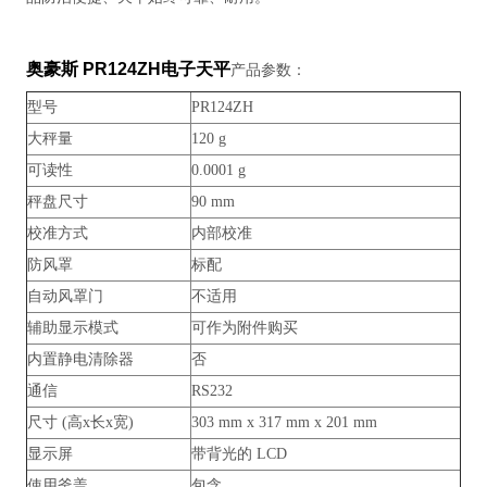
奥豪斯 PR124ZH电子天平
产品参数：
型号
PR124ZH
大秤量
120 g
可读性
0.0001 g
秤盘尺寸
90 mm
校准方式
内部校准
防风罩
标配
自动风罩门
不适用
辅助显示模式
可作为附件购买
内置静电清除器
否
通信
RS232
尺寸 (高x长x宽)
303 mm x 317 mm x 201 mm
显示屏
带背光的 LCD
使用釜盖
包含