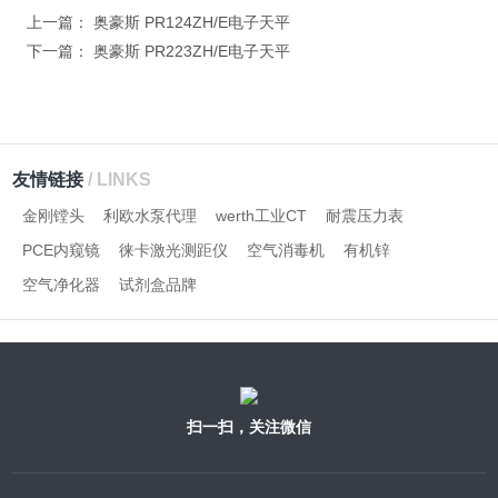
上一篇：
奥豪斯 PR124ZH/E电子天平
下一篇：
奥豪斯 PR223ZH/E电子天平
友情链接
/ LINKS
金刚镗头
利欧水泵代理
werth工业CT
耐震压力表
PCE内窥镜
徕卡激光测距仪
空气消毒机
有机锌
空气净化器
试剂盒品牌
扫一扫，关注微信