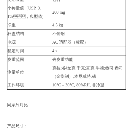
小称量值（USP, 0.
200 mg
1%，典型值)
净重
4.5 kg
秤盘结构
不锈钢
电源
AC 适配器（标配）
稳定时间
4 s
皮重范围
去皮重功能
克拉;谷物;克;千克;毫克;牛顿;盎司;盎司
测量单位
（金衡制）;本尼威特;磅
工作环境
10°C – 30°C, 80%RH, 非冷凝
同系列对比：
产品尺寸：