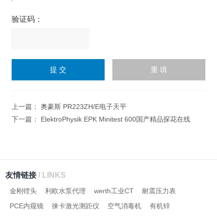
验证码：
请
输
入
计算结果（填写阿拉伯数
字），如：三加四=7
上一篇：
奥豪斯 PR223ZH/E电子天平
下一篇：
ElektroPhysik EPK Minitest 600国产精品探花在线
友情链接
/ LINKS
金刚镗头
利欧水泵代理
werth工业CT
耐震压力表
PCE内窥镜
徕卡激光测距仪
空气消毒机
有机锌