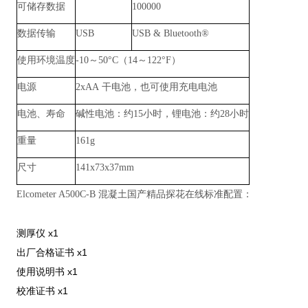
可储存数据
100000
数据传输
USB
USB & Bluetooth®
使用环境温度
-10～
50
°
C
（
14
～
122
°
F
）
电源
2xAA 干电池，也可使用充电电池
电池、寿命
碱性电池：约
15
小时，锂电池：约
28
小时
重量
161g
尺寸
141x73x37mm
Elcometer A500C-B 混凝土国产精品探花在线标准配置：
测厚仪 x1
出厂合格证书 x1
使用说明书 x1
校准证书 x1