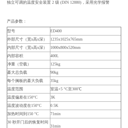
独立可调的温度安全装置 2 级 (DIN 12880)，采用光学报警
产品参数：
型号
ED400
外部尺寸（宽x高x深）
1235x1025x765mm
内部尺寸（宽x高x深）
1000x800x520mm
内部容积
400L
净重（空载）
125kg
蕞大总负载
90kg
每个搁板的蕞大负载
35kg
温度范围
室温+5 °C至300℃
温度偏差在150°C
3K
温度波动度在150°C
0.5K
加热时间到150 °C
71min
30 秒开门后的恢复时间
31min