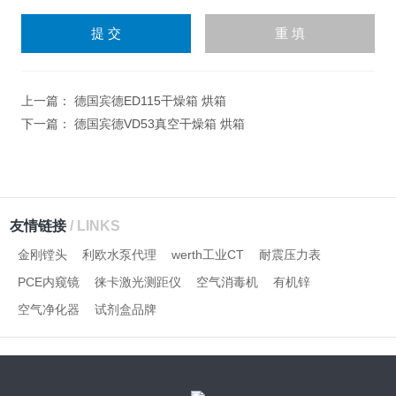
请
输
入
计算结果（填写阿拉伯数
字），如：三加四=7
上一篇：
德国宾德ED115干燥箱 烘箱
下一篇：
德国宾德VD53真空干燥箱 烘箱
友情链接
/ LINKS
金刚镗头
利欧水泵代理
werth工业CT
耐震压力表
PCE内窥镜
徕卡激光测距仪
空气消毒机
有机锌
空气净化器
试剂盒品牌