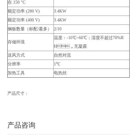
在 150 °C
额定功率 (280 V)
3.4KW
额定功率 (400 V)
3.4KW
搁板数量（标配/蕞多）
2/10
温度：-10℃~60℃；湿度不超过70%R
存储环境
H，无凝露
送风方式
自然对流
分辨率
1℃
加热工具
电热丝
产品尺寸：
产品咨询