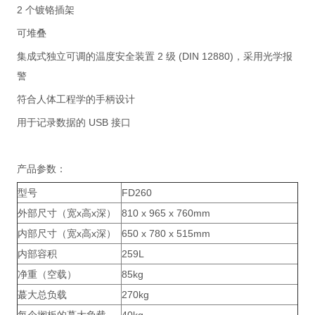
2 个镀铬插架
可堆叠
集成式独立可调的温度安全装置 2 级 (DIN 12880)，采用光学报
警
符合人体工程学的手柄设计
用于记录数据的 USB 接口
产品参数：
型号
FD260
外部尺寸（宽x高x深）
810 x 965 x 760mm
内部尺寸（宽x高x深）
650 x 780 x 515mm
内部容积
259L
净重（空载）
85kg
蕞大总负载
270kg