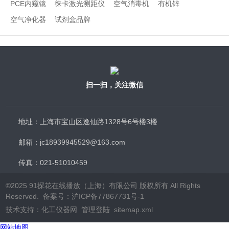
PCE内窥镜
徕卡激光测距仪
空气消毒机
有机锌
空气净化器
试剂盒品牌
扫一扫，关注微信
地址：上海市宝山区逸仙路1328号6号楼3楼
邮箱：jc18939945529@163.com
传真：021-51010459
©2025 91探花在线播放（上海）有限公司 版权所有 All Rights
Reserved.
备案号：沪ICP备77867731号-1
技术支持：
化工仪器网
管理登陆
sitemap.xml
网站地图