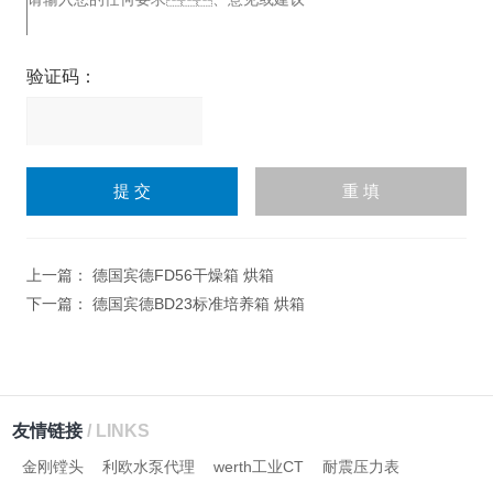
验证码：
请
输
入
计算结果（填写阿拉伯数
字），如：三加四=7
上一篇：
德国宾德FD56干燥箱 烘箱
下一篇：
德国宾德BD23标准培养箱 烘箱
友情链接
/ LINKS
金刚镗头
利欧水泵代理
werth工业CT
耐震压力表