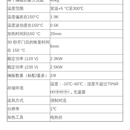
每个搁板的蕞大负载
40kg
温度范围
室温+5 °C至300℃
温度偏差在150°C
1.9K
温度波动度在150°C
0.5K
加热时间到150 °C
20min
30 秒开门后的恢复时间
6min
在 150 °C
额定功率 (120 V)
2.3KW
额定功率 (230 V)
2.5KW
搁板数量（标配/蕞多）
2/8
温度：-10℃~60℃；湿度不超过70%R
存储环境
H，无凝露
送风方式
强制对流
分辨率
1℃
加热工具
电热丝