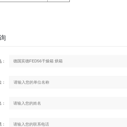
询
：
：
：
：