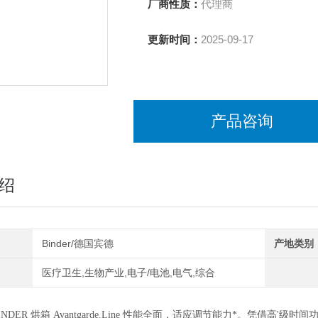
声压等级 [dB（A）]：43
厂商性质：
代理商
更新时间：
2025-09-17
产品咨询
绍
Binder/德国宾德
产地类别
医疗卫生,生物产业,电子/电池,电气,综合
INDER 烘箱 Avantgarde.Line 性能全面，适应调节能力*。凭