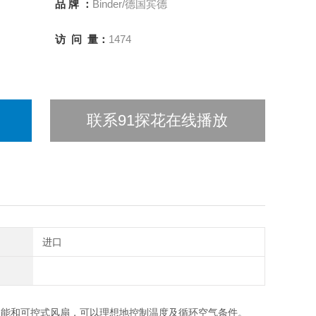
品 牌 ：
Binder/德国宾德
访 问 量：
1474
联系91探花在线播放
进口
借高'级时间功能和可控式风扇，可以理想地控制温度及循环空气条件。