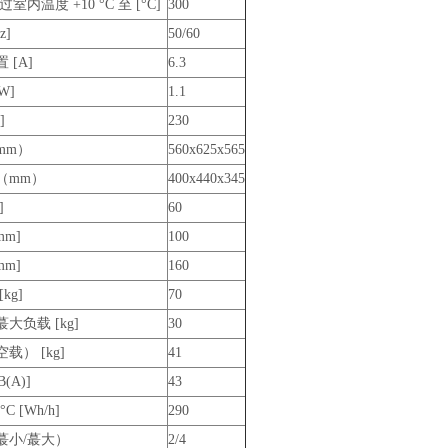
室内温度 +10 °C 至 [°C]
300
z]
50/60
 [A]
6.3
W]
1.1
]
230
mm）
560x625x565
（mm）
400x440x345
]
60
mm]
100
mm]
160
kg]
70
大负载 [kg]
30
载） [kg]
41
(A)]
43
C [Wh/h]
290
蕞小/蕞大）
2/4