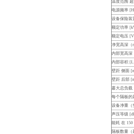
温度范围 超过
电源频率 [H
设备保险装置
额定功率 [k
额定电压 [V
净宽高深（
内部宽高深
内部容积 [L
壁距 侧面 [
壁距 后部 [
蕞大总负载 [
每个隔板的蕞
设备净重（空
声压等级 [dB
能耗 在 150 °
隔板数量（