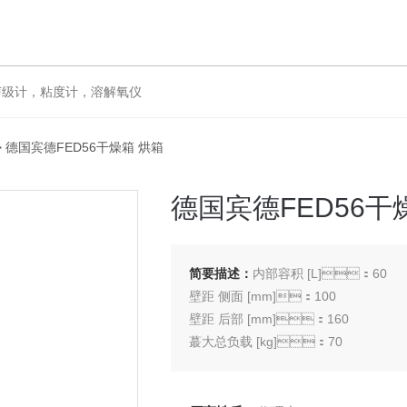
声级计，粘度计，溶解氧仪
> 德国宾德FED56干燥箱 烘箱
德国宾德FED56干
简要描述：
内部容积 [L]：60
壁距 侧面 [mm]：100
壁距 后部 [mm]：160
蕞大总负载 [kg]：70
每个隔板的蕞大负载 [kg]：30
设备净重（空载） [kg]：41