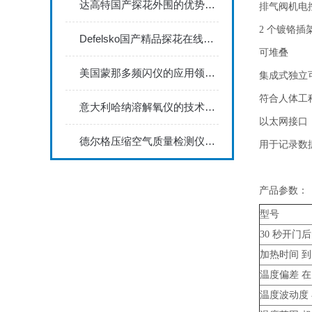
达高特国产探花外围的优势体现在哪些方面？
排气阀机电
2 个镀铬插
Defelsko国产精品探花在线能够满足严格的工业标准
可堆叠
美国蒙那多频闪仪的应用领域及具体工作方式
集成式独立可调
符合人体工
意大利哈纳溶解氧仪的技术特点体现在哪些方面？
以太网接口
德尔格压缩空气质量检测仪能够实时监测空气中的污染物浓度
用于记录数据
产品参数：
型号
30 秒开门后的
加热时间 到 15
温度偏差 在 15
温度波动度 在 