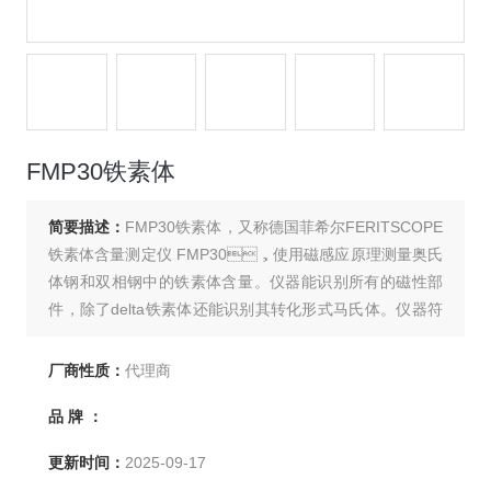
FMP30铁素体
简要描述：
FMP30铁素体，又称德国菲希尔FERITSCOPE
铁素体含量测定仪 FMP30，使用磁感应原理测量奥氏
体钢和双相钢中的铁素体含量。仪器能识别所有的磁性部
件，除了delta铁素体还能识别其转化形式马氏体。仪器符
合Basler标准和DIN 32514-1标准，适合于现场检测，可以
测量不锈钢管道、奥氏体覆层、容器和锅炉焊缝内以及奥
厂商性质：
代理商
氏体钢或双相钢制造的其他产品内的铁素体含量
品 牌 ：
更新时间：
2025-09-17