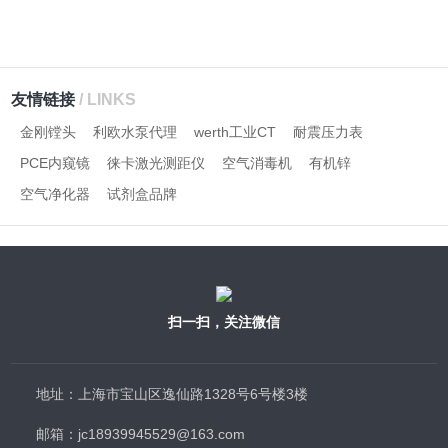
友情链接
/ LINKS
金刚镗头
利欧水泵代理
werth工业CT
耐震压力表
PCE内窥镜
徕卡激光测距仪
空气消毒机
有机锌
空气净化器
试剂盒品牌
扫一扫，关注微信
地址：上海市宝山区逸仙路1328号6号楼3楼
邮箱：jc18939945529@163.com