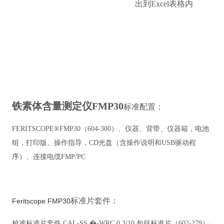
出到Excel表格内
铁素体含量测定仪FMP30
标准配置：
FERITSCOPE®FMP30
（
604-300
）、仪器、背带、仪器箱，电池
组，打印版、操作指导，
CD
光盘（含操作说明和
USB
驱动程
序）、连接电缆
FMP/PC
标准片套件：
Feritscope FMP30
校准标准片套件
CAL-SS �-WRC 0.3/10
包括标准片（
602-279
）
: