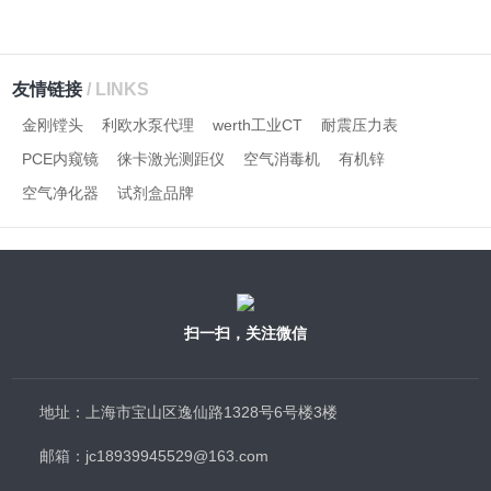
友情链接
/ LINKS
金刚镗头
利欧水泵代理
werth工业CT
耐震压力表
PCE内窥镜
徕卡激光测距仪
空气消毒机
有机锌
空气净化器
试剂盒品牌
扫一扫，关注微信
地址：上海市宝山区逸仙路1328号6号楼3楼
邮箱：jc18939945529@163.com