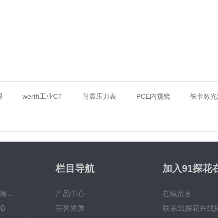
理
werth工业CT
耐震压力表
PCE内窥镜
徕卡激光
栏目导航
加入91探花
放
MPO涂镀层测厚仪德国菲希尔FISCHER
产品中心
在线留言
B
荣誉资质
联系91探花在线