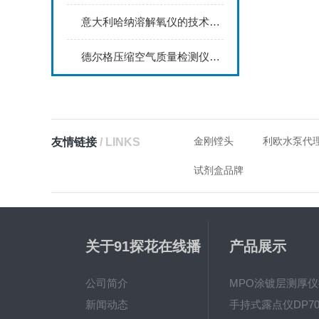
意大利哈纳溶解氧仪的技术特点体现在哪些方面？
德尔格压缩空气质量检测仪能够实时监测空气中的污染物浓度
金刚镗头
利欧水泵代
友情链接
/ LINKS
试剂盒品牌
关于91探花在线播
产品展示
放
公司简介
新闻动态
手持式露点仪DP70