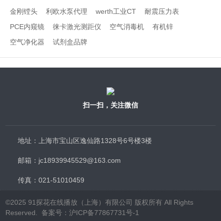
金刚镗头
利欧水泵代理
werth工业CT
耐震压力表
PCE内窥镜
徕卡激光测距仪
空气消毒机
有机锌
空气净化器
试剂盒品牌
扫一扫，关注微信
地址：上海市宝山区逸仙路1328号6号楼3楼
邮箱：jc18939945529@163.com
传真：021-51010459
©2025 91探花在线播放（上海）有限公司 版权所有 All Rights
Reserved.
备案号：沪ICP备77867731号-1