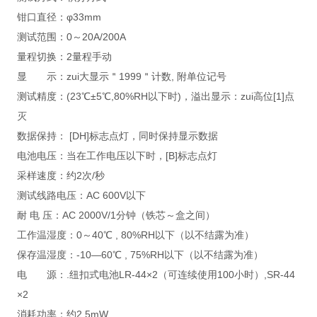
钳口直径：φ33mm
测试范围：0～20A/200A
量程切换：2量程手动
显 示：zui大显示＂1999＂计数, 附单位记号
测试精度：(23℃±5℃,80%RH以下时)，溢出显示：zui高位[1]点
灭
数据保持： [DH]标志点灯，同时保持显示数据
电池电压：当在工作电压以下时，[B]标志点灯
采样速度：约2次/秒
测试线路电压：AC 600V以下
耐 电 压：AC 2000V/1分钟（铁芯～盒之间）
工作温湿度：0～40℃ , 80%RH以下（以不结露为准）
保存温湿度：-10—60℃ , 75%RH以下（以不结露为准）
电 源：.纽扣式电池LR-44×2（可连续使用100小时）,SR-44
×2
消耗功率：约2.5mW