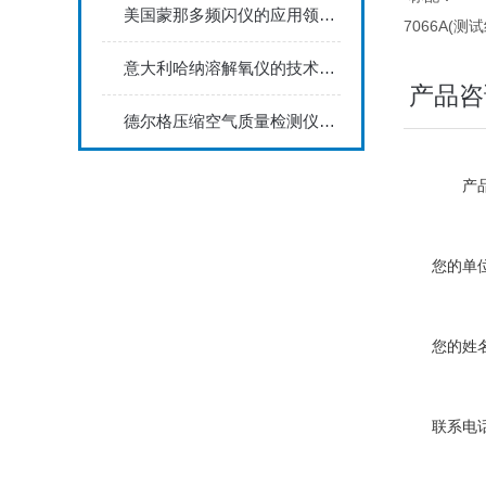
美国蒙那多频闪仪的应用领域及具体工作方式
7066A(测试
意大利哈纳溶解氧仪的技术特点体现在哪些方面？
产品咨
德尔格压缩空气质量检测仪能够实时监测空气中的污染物浓度
产品
您的单位
您的姓名
联系电话