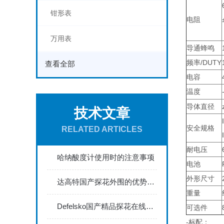
钳形表
电阻
万用表
导通蜂鸣
频率/DUTY
查看全部
电容
温度
导体直径
技术文章
安全规格
RELATED ARTICLES
耐电压
哈纳酸度计使用时的注意事项
电池
外形尺寸
达高特国产探花外围的优势体现在哪些方面？
重量
Defelsko国产精品探花在线能够满足严格的工业标准
可选件
-标配：