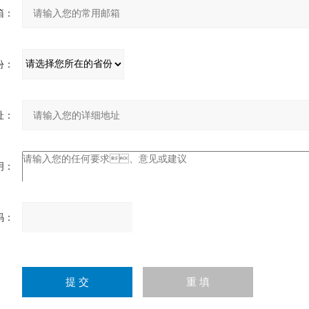
：
：
：
：
：
请
输
入
计算结果（填写阿拉伯数
字），如：三加四=7