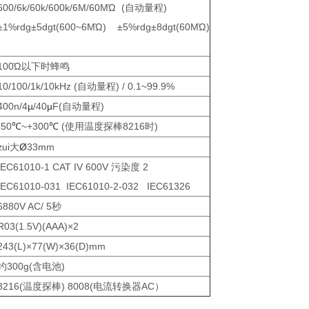
600/6k/60k/600k/6M/60MΏ (自动量程)
±1%rdg±5dgt(600~6MΏ) ±5%rdg±8dgt(60MΏ)
100Ώ以下时蜂鸣
10/100/1k/10kHz (自动量程) / 0.1~99.9%
400n/4
µ
/40
µ
F(自动量程)
-50
~+300
(使用温度探棒8216时)
℃
℃
zui大
Ø
33mm
IEC61010-1 CAT IV 600V 污染度 2
IEC61010-031 IEC61010-2-032 IEC61326
6880V AC/ 5秒
R03(1.5V)(AAA)×2
243(L)×77(W)×36(D)mm
约300g(含电池)
8216(温度探棒) 8008(电流转换器AC）