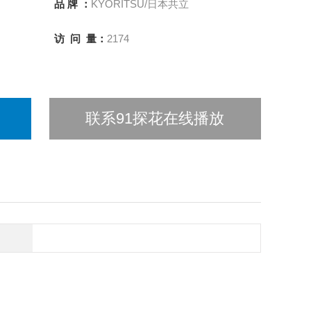
品 牌 ：
KYORITSU/日本共立
访 问 量：
2174
联系91探花在线播放