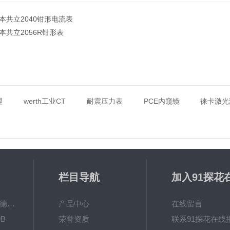
本共立2040钳形电流表
本共立2056R钳形表
理
werth工业CT
耐震压力表
PCE内窥镜
徕卡激光
栏目导航
加入91探花
放
MPO涂镀层测厚仪德国菲希尔FISCHER
产品中心
在线留言
B
荣誉资质
联系91探花在线