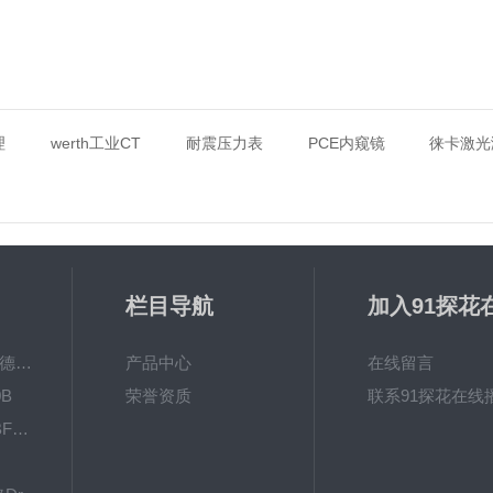
理
werth工业CT
耐震压力表
PCE内窥镜
徕卡激光
栏目导航
加入91探花
放
MPO涂镀层测厚仪德国菲希尔FISCHER
产品中心
在线留言
B
荣誉资质
联系91探花在线
探花精品视频 600BF国产精品探花在线