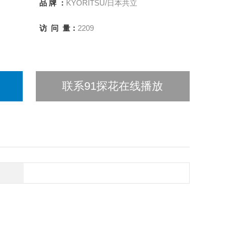
品 牌 ：
KYORITSU/日本共立
访 问 量：
2209
联系91探花在线播放