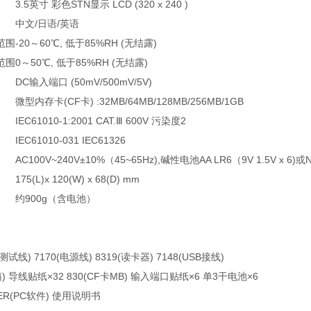
3.5英寸 彩色STN显示 LCD (320 x 240 )
中文/日语/英语
范围
-20～60℃, 低于85%RH (无结露)
范围
0～50℃, 低于85%RH (无结露)
DC输入端口 (50mV/500mV/5V)
微型内存卡(CF卡) :32MB/64MB/128MB/256MB/1GB
IEC61010-1:2001 CAT.Ⅲ 600V 污染度2
IEC61010-031 IEC61326
AC100V~240V±10%（45~65Hz),碱性电池AA LR6（9V 1.5V x 6)或Ni
175(L)x 120(W) x 68(D) mm
约900g（含电池）
测试线) 7170(电源线) 8319(读卡器) 7148(USB接线)
箱) 导线贴纸×32 830(CF卡MB) 输入端口贴纸×6 单3干电池×6
TER(PC软件) 使用说明书