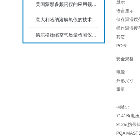
显示
美国蒙那多频闪仪的应用领域及具体工作方式
语言显示
意大利哈纳溶解氧仪的技术特点体现在哪些方面？
储存温湿度
操作温湿度
德尔格压缩空气质量检测仪能够实时监测空气中的污染物浓度
其它
PC卡
安全规格
电源
外形尺寸
重量
-标配：
7141B(电压
9125(携带
PQA MAS