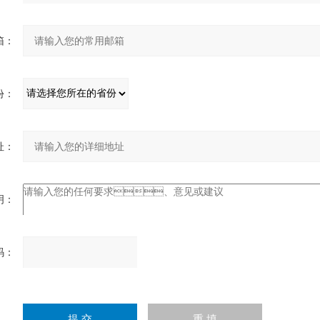
：
：
：
：
：
请
输
入