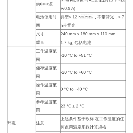
NiMH电池包,有AC适配器(15 V ~20
供电电源
V/0.9 A)
电池使用时
典型> 12 h，不带背光，> 7
间
h带背光
尺寸
240 mm x 180 mm x 110 mm
重量
1.7 kg, 包括电池
工作温度范
-10 °C to +51 °C
围
储存温度范
-20 °C to +60 °C
围
操作温度范
0 °C to +40 °C
围
参考温度范
23 °C ± 2 °C
围
上述条件基于欧标.在工作温度的任
环境
注意
何点用温度系数计算规格