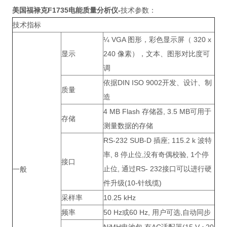
美国福禄克F
1735电能质量分析仪
-
技术参数：
技术指标
¼ VGA 图形，彩色显示屏（ 320 x
显示
240 像素），文本、图形对比度可
调
依据DIN ISO 9002开发、设计、制
质量
造
4 MB Flash 存储器, 3.5 MB可用于
存储
测量数据的存储
RS-232 SUB-D 插座; 115.2 k 波特
率, 8 停止位,没有奇偶校验, 1个停
接口
止位, 通过RS- 232接口可以进行硬
一般
件升级(10-针线缆)
采样率
10.25 kHz
频率
50 Hz或60 Hz, 用户可选,自动同步