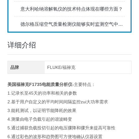
意大利哈纳溶解氧仪的技术特点体现在哪些方面？
德尔格压缩空气质量检测仪能够实时监测空气中的污染物浓度
详细介绍
品牌
FLUKE/福禄克
美国福禄克F
1735电能质量分析仪
-
主要特点：
1.记录长至45天的功率和相关的参数
2.基于用户自定义的平均时间间隔监控zui大功率需求
3.能耗测试，以证明节能降耗的效果
4.测量由电子负载引起的谐波畸变
5.通过捕获负载投切引起的电压骤降和骤升来提高可靠性
6.通过彩色的波形和趋势图可方便地确认仪器设置