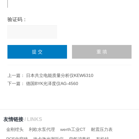
验证码：
请
输
入
计算结果（填写阿拉伯数
字），如：三加四=7
上一篇：
日本共立电能质量分析仪KEW6310
下一篇：
德国BYK光泽度仪AG-4560
友情链接
/ LINKS
金刚镗头
利欧水泵代理
werth工业CT
耐震压力表