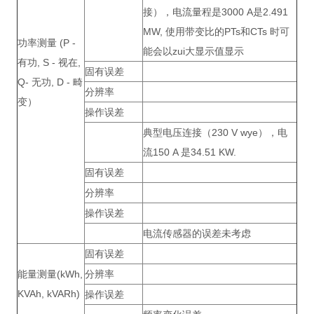
接），电流量程是3000 A是2.491
MW, 使用带变比的PTs和CTs 时可
功率测量 (P -
能会以zui大显示值显示
有功, S - 视在,
固有误差
Q- 无功, D - 畸
分辨率
变）
操作误差
典型电压连接（230 V wye），电
流150 A 是34.51 KW.
固有误差
分辨率
操作误差
电流传感器的误差未考虑
固有误差
能量测量(kWh,
分辨率
KVAh, kVARh)
操作误差