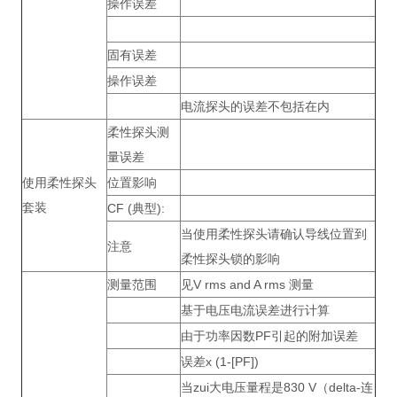
操作误差
固有误差
操作误差
电流探头的误差不包括在内
柔性探头测
量误差
使用柔性探头
位置影响
套装
CF (典型):
当使用柔性探头请确认导线位置到
注意
柔性探头锁的影响
测量范围
见V rms and A rms 测量
基于电压电流误差进行计算
由于功率因数PF引起的附加误差
误差x (1-[PF])
当zui大电压量程是830 V（delta-连