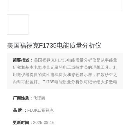
美国福禄克F1735电能质量分析仪
简要描述：
美国福禄克F1735电能质量分析仪是从事能量
研究和基本电能质量记录的电工或技术员的理想工具。利
用随仪器提供的柔性电流探头和彩色显示屏，在数秒钟之
内即可配置好。F1735电能质量分析仪可记录绝大多数电
能参数、谐波，以及捕获电压事件。F1735电能质量分析
仪专为电力、节能行业、电能质量测量和分析应用而开发
厂商性质：
代理商
的手持式电能质量记录的仪器电力负荷研究、能耗测试和
品 牌 ：
FLUKE/福禄克
一般的电能质量记录。
更新时间：
2025-09-16