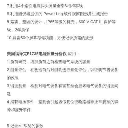
7.利用4个柔性电流探头测量全部3相和零线
8.利用随仪器提供的 Power Log 软件观察图形并生成报告
9.紧凑、坚固的设计，IP65等级的机壳，600 V CAT III 保护等
级，2年质保
10.具备50个屏幕存储功能，方便记录所需的波形
美国福禄克F
1735电能质量分析仪
-应用：
1.负荷研究－增加负荷之前检查电气系统的容量
2.能量评估－在改造前后对能耗进行量化评估，以证明节省设备
的效果
3.谐波测量－检测对电气设备有害甚至会损坏电气设备的谐波问
题
4.捕获电压事件－监测会引起虚假复位或断路器非正常脱扣的骤
降和骤升事件
5.记录zui常见的参数