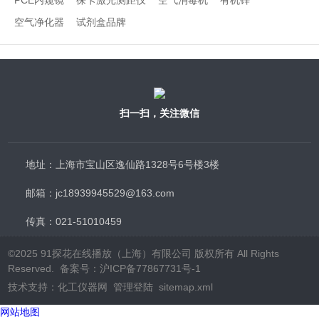
PCE内窥镜
徕卡激光测距仪
空气消毒机
有机锌
空气净化器
试剂盒品牌
扫一扫，关注微信
地址：上海市宝山区逸仙路1328号6号楼3楼
邮箱：jc18939945529@163.com
传真：021-51010459
©2025 91探花在线播放（上海）有限公司 版权所有 All Rights
Reserved.
备案号：沪ICP备77867731号-1
技术支持：
化工仪器网
管理登陆
sitemap.xml
网站地图