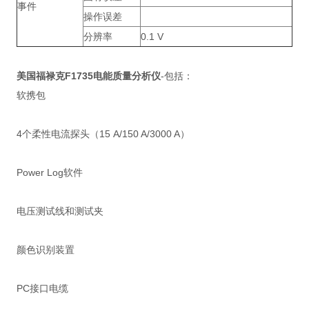
事件
操作误差
分辨率
0.1 V
美国福禄克F
1735电能质量分析仪
-包括：
软携包
4个柔性电流探头（15 A/150 A/3000 A）
Power Log软件
电压测试线和测试夹
颜色识别装置
PC接口电缆