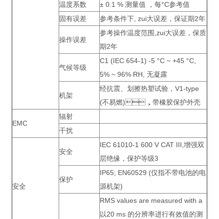
温度系数
± 0.1 % 测量值 ，每°C参考值
固有误差
参考条件下, zui大误差，保证期2年
参考操作温度范围,zui大误差，保质
操作误差
期2年
C1 (IEC 654-1) -5 °C ~ +45 °C,
气候等级
5% ~ 96% RH, 无凝露
经抗震、划擦热塑试验，V1-type
机架
(不易燃)，带橡胶保护外壳
辐射
EMC
干扰
IEC 61010-1 600 V CAT III,增强双
安全
层绝缘，保护等级3
IP65; EN60529 (仅指不带电池的电
保护
安全
源机架)
RMS values are measured with a
以20 ms 的分辨率进行有效值的测